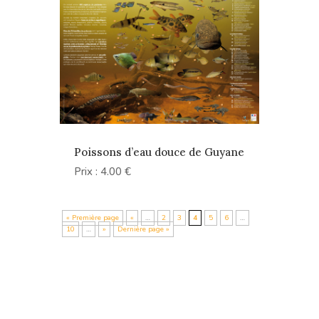
Poissons d’eau douce de Guyane
Prix : 4.00 €
« Première page
«
…
2
3
4
5
6
…
10
…
»
Dernière page »