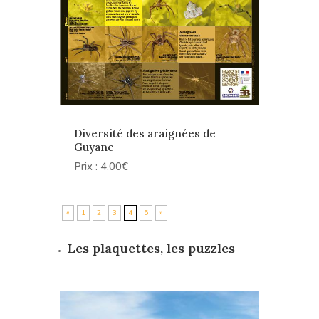
Diversité des araignées de
Guyane
Prix : 4.00€
«
1
2
3
4
5
»
Les plaquettes, les puzzles