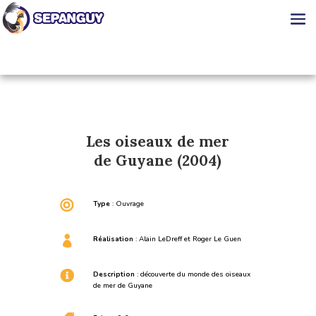
Les oiseaux de mer
de Guyane (2004)

Type
: Ouvrage

Réalisation
: Alain LeDreff et Roger Le Guen

Description
: découverte du monde des oiseaux
de mer de Guyane