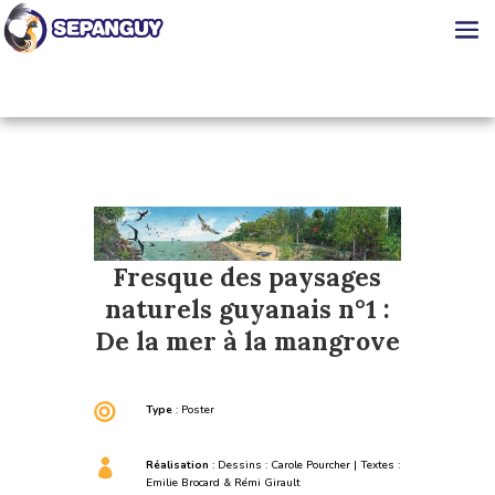
Fresque des paysages
naturels guyanais n°1 :
De la mer à la mangrove

Type
: Poster

Réalisation
: Dessins : Carole Pourcher | Textes :
Emilie Brocard & Rémi Girault