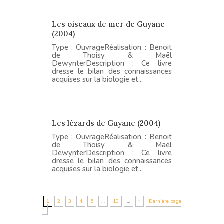
Les oiseaux de mer de Guyane
(2004)
Type : OuvrageRéalisation : Benoit
de Thoisy & Maël
DewynterDescription : Ce livre
dresse le bilan des connaissances
acquises sur la biologie et...
Les lézards de Guyane (2004)
Type : OuvrageRéalisation : Benoit
de Thoisy & Maël
DewynterDescription : Ce livre
dresse le bilan des connaissances
acquises sur la biologie et...
1
2
3
4
5
…
10
…
»
Dernière page
»