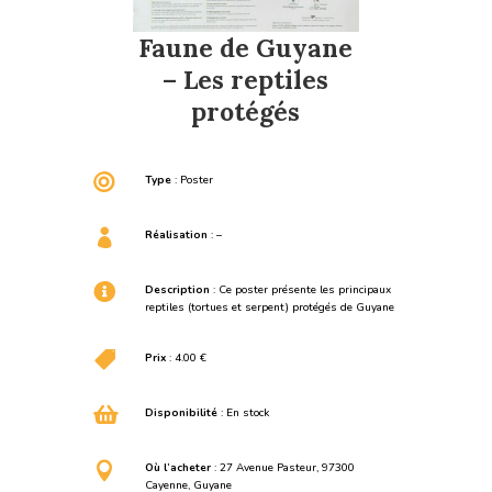
Faune de Guyane
– Les reptiles
protégés

Type
: Poster

Réalisation
: –

Description
: Ce poster présente les principaux
reptiles (tortues et serpent) protégés de Guyane

Prix
: 4.00 €

Disponibilité
: En stock

Où l’acheter
: 27 Avenue Pasteur, 97300
Cayenne, Guyane