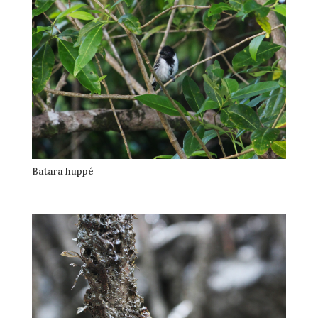
Batara huppé