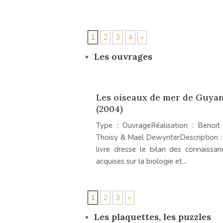
1
2
3
4
»
Les ouvrages
Les oiseaux de mer de Guya
(2004)
Type : OuvrageRéalisation : Benoit
Thoisy & Maël DewynterDescription :
livre dresse le bilan des connaissan
acquises sur la biologie et...
1
2
3
»
Les plaquettes, les puzzles