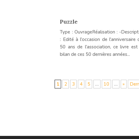
Puzzle
Type : OuvrageRéalisation : -Descript
: Edité à l'occasion de l'anniversaire 
50 ans de l'association, ce livre est
bilan de ces 50 dernières années...
1
2
3
4
5
…
10
…
»
Dern