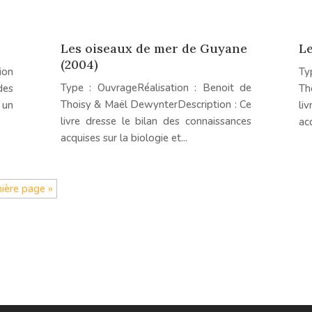
Les oiseaux de mer de Guyane
Le
(2004)
ion
Ty
Type : OuvrageRéalisation : Benoit de
des
Th
Thoisy & Maël DewynterDescription : Ce
 un
li
livre dresse le bilan des connaissances
acq
acquises sur la biologie et...
ière page »