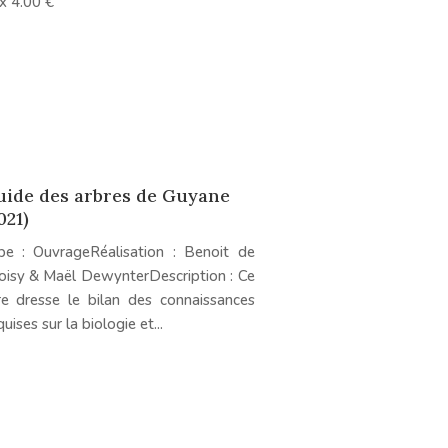
ix 4.00 €
ide des arbres de Guyane
021)
pe : OuvrageRéalisation : Benoit de
oisy & Maël DewynterDescription : Ce
vre dresse le bilan des connaissances
uises sur la biologie et...