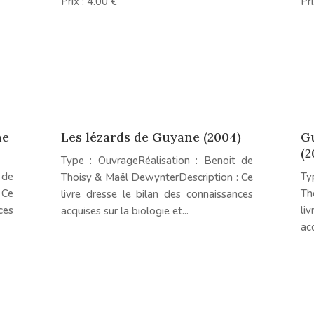
Prix : 4.00 €
Pr
ne
Les lézards de Guyane (2004)
Gu
(2
Type : OuvrageRéalisation : Benoit de
 de
Ty
Thoisy & Maël DewynterDescription : Ce
 Ce
Th
livre dresse le bilan des connaissances
ces
li
acquises sur la biologie et...
acq