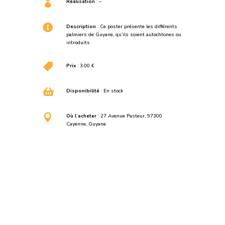

Réalisation
: –

Description
: Ce poster présente les différents
palmiers de Guyane, qu’ils soient autochtones ou
introduits

Prix
: 3.00 €

Disponibilité
: En stock

Où l’acheter
: 27 Avenue Pasteur, 97300
Cayenne, Guyane