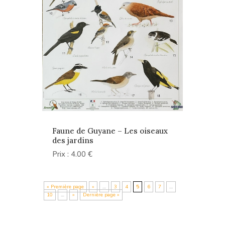
Faune de Guyane – Les oiseaux
des jardins
Prix : 4.00 €
« Première page
«
…
3
4
5
6
7
…
10
…
»
Dernière page »