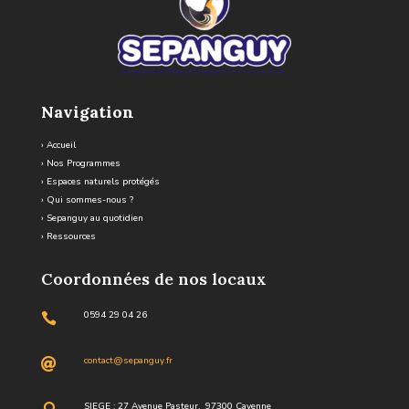
Navigation
›
Accueil
›
Nos Programmes
›
Espaces naturels protégés
›
Qui sommes-nous ?
›
Sepanguy au quotidien
›
Ressources
Coordonnées de nos locaux
0594 29 04 26

contact@sepanguy.fr

SIEGE : 27 Avenue Pasteur, 97300 Cayenne