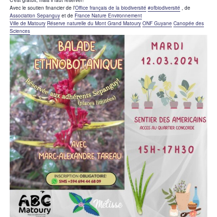
C’est gratuit, mais il faut réserver!
Avec le soutien financier de l’
Office français de la biodiversité
#ofbiodiversité
, de
Association Sepanguy
et de
France Nature Environnement
Ville de Matoury
Réserve naturelle du Mont Grand Matoury
ONF Guyane
Canopée des
Sciences