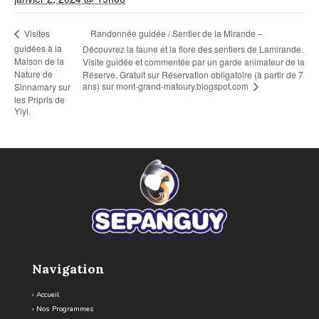
Randonnée guidée / Sentier de la Mirande –
Visites
guidées à la
Découvrez la faune et la flore des sentiers de Lamirande.
Maison de la
Visite guidée et commentée par un garde animateur de la
Nature de
Réserve. Gratuit sur Réservation obligatoire (à partir de 7
ans) sur mont-grand-matoury.blogspot.com
Sinnamary sur
les Pripris de
Yiyi.
Navigation
›
Accueil
›
Nos Programmes