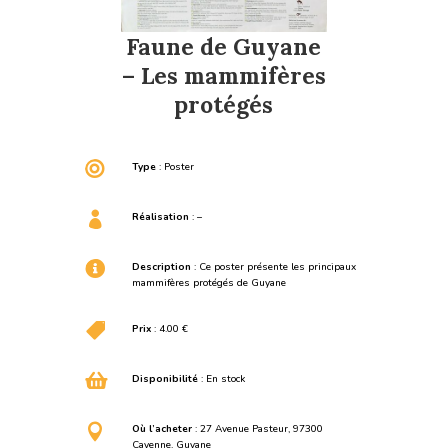
Faune de Guyane
– Les mammifères
protégés

Type
: Poster

Réalisation
: –

Description
: Ce poster présente les principaux
mammifères protégés de Guyane

Prix
: 4.00 €

Disponibilité
: En stock

Où l’acheter
: 27 Avenue Pasteur, 97300
Cayenne, Guyane