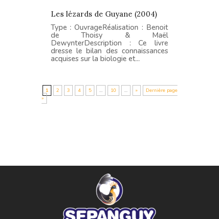
Les lézards de Guyane (2004)
Type : OuvrageRéalisation : Benoit
de Thoisy & Maël
DewynterDescription : Ce livre
dresse le bilan des connaissances
acquises sur la biologie et...
1
2
3
4
5
…
10
…
»
Dernière page
»