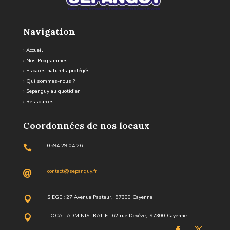
Navigation
›
Accueil
›
Nos Programmes
›
Espaces naturels protégés
›
Qui sommes-nous ?
›
Sepanguy au quotidien
›
Ressources
Coordonnées de nos locaux
0594 29 04 26

contact@sepanguy.fr

SIEGE : 27 Avenue Pasteur, 97300 Cayenne

LOCAL ADMINISTRATIF : 62 rue Devèze, 97300 Cayenne
