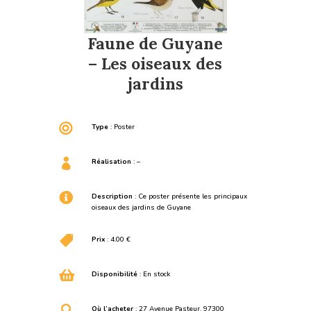
Faune de Guyane
– Les oiseaux des
jardins

Type
: Poster

Réalisation
: –

Description
: Ce poster présente les principaux
oiseaux des jardins de Guyane

Prix
: 4.00 €

Disponibilité
: En stock

Où l’acheter
: 27 Avenue Pasteur, 97300