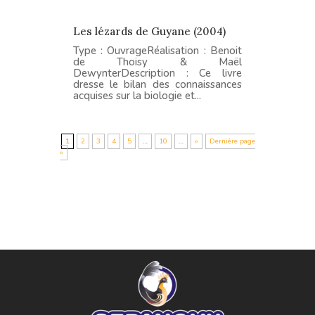
Les lézards de Guyane (2004)
Type : OuvrageRéalisation : Benoit
de Thoisy & Maël
DewynterDescription : Ce livre
dresse le bilan des connaissances
acquises sur la biologie et...
1
2
3
4
5
…
10
…
»
Dernière page
»