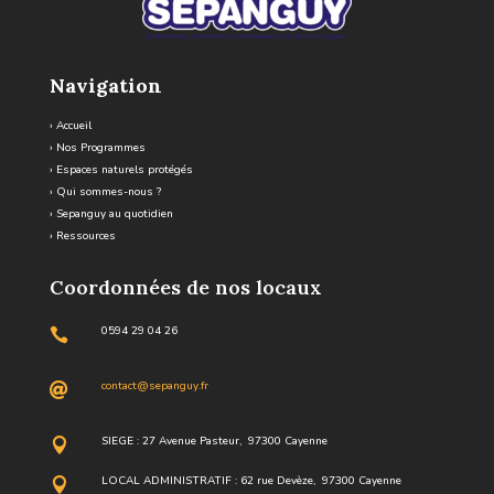
Navigation
›
Accueil
›
Nos Programmes
›
Espaces naturels protégés
›
Qui sommes-nous ?
›
Sepanguy au quotidien
›
Ressources
Coordonnées de nos locaux
0594 29 04 26

contact@sepanguy.fr

SIEGE : 27 Avenue Pasteur, 97300 Cayenne

LOCAL ADMINISTRATIF : 62 rue Devèze, 97300 Cayenne
