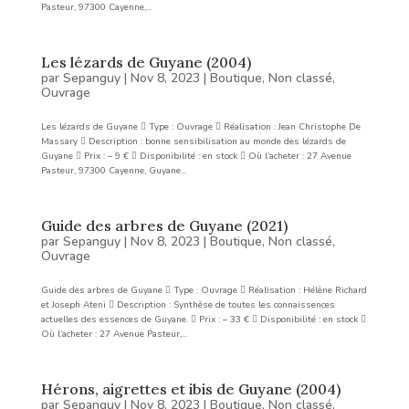
Pasteur, 97300 Cayenne,...
Les lézards de Guyane (2004)
par
Sepanguy
|
Nov 8, 2023
|
Boutique
,
Non classé
,
Ouvrage
Les lézards de Guyane  Type : Ouvrage  Réalisation : Jean Christophe De
Massary  Description : bonne sensibilisation au monde des lézards de
Guyane  Prix : – 9 €  Disponibilité : en stock  Où l’acheter : 27 Avenue
Pasteur, 97300 Cayenne, Guyane...
Guide des arbres de Guyane (2021)
par
Sepanguy
|
Nov 8, 2023
|
Boutique
,
Non classé
,
Ouvrage
Guide des arbres de Guyane  Type : Ouvrage  Réalisation : Hélène Richard
et Joseph Ateni  Description : Synthèse de toutes les connaissences
actuelles des essences de Guyane.  Prix : – 33 €  Disponibilité : en stock 
Où l’acheter : 27 Avenue Pasteur,...
Hérons, aigrettes et ibis de Guyane (2004)
par
Sepanguy
|
Nov 8, 2023
|
Boutique
,
Non classé
,