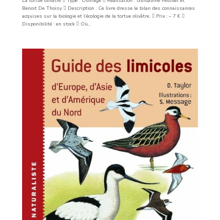
La tortue olivâtre  Type : Ouvrage  Réalisation : Guillaume Feuillet et
Benoit De Thoisy  Description : Ce livre dresse le bilan des connaissances
acquises sur la biologie et l’écologie de la tortue olivâtre.  Prix : – 7 € 
Disponibilité : en stock  Où...