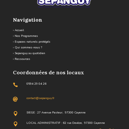
Navigation
›
Accueil
›
Nos Programmes
›
Espaces naturels protégés
›
Qui sommes-nous ?
›
Sepanguy au quotidien
›
Ressources
Coordonnées de nos locaux
0594 29 04 26

contact@sepanguy.fr

SIEGE : 27 Avenue Pasteur, 97300 Cayenne

LOCAL ADMINISTRATIF : 62 rue Devèze, 97300 Cayenne
