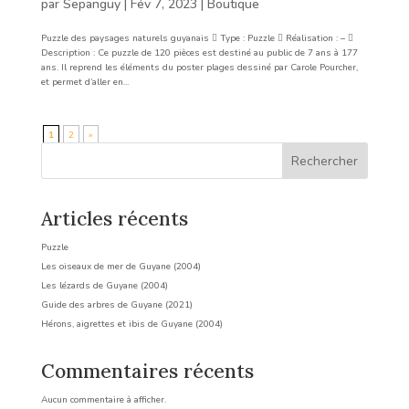
par
Sepanguy
|
Fév 7, 2023
|
Boutique
Puzzle des paysages naturels guyanais  Type : Puzzle  Réalisation : – 
Description : Ce puzzle de 120 pièces est destiné au public de 7 ans à 177
ans. Il reprend les éléments du poster plages dessiné par Carole Pourcher,
et permet d’aller en...
1
2
»
Rechercher
Articles récents
Puzzle
Les oiseaux de mer de Guyane (2004)
Les lézards de Guyane (2004)
Guide des arbres de Guyane (2021)
Hérons, aigrettes et ibis de Guyane (2004)
Commentaires récents
Aucun commentaire à afficher.