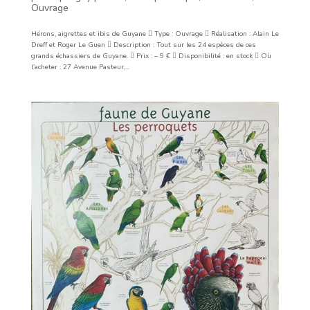
Ouvrage
Hérons, aigrettes et ibis de Guyane  Type : Ouvrage  Réalisation : Alain Le
Dreff et Roger Le Guen  Description : Tout sur les 24 espèces de ces
grands échassiers de Guyane.  Prix : – 9 €  Disponibilité : en stock  Où
l’acheter : 27 Avenue Pasteur,...