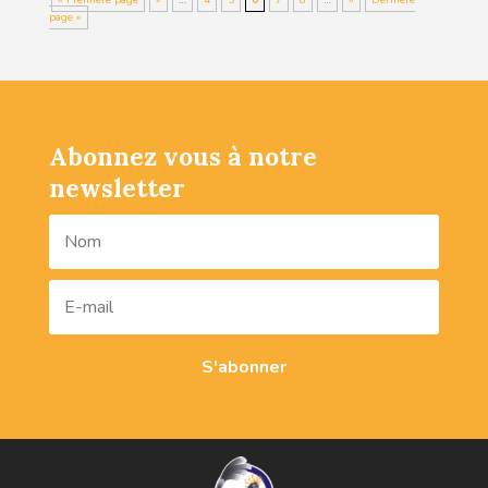
« Première page
«
…
4
5
6
7
8
…
»
Dernière
page »
Abonnez vous à notre
newsletter
S'abonner