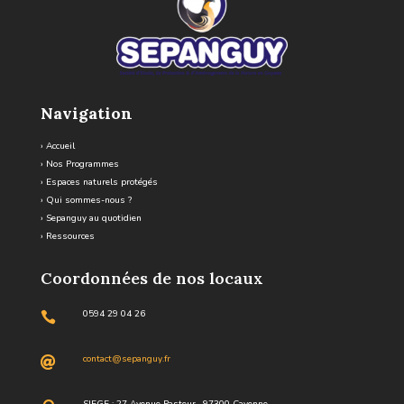
Navigation
›
Accueil
›
Nos Programmes
›
Espaces naturels protégés
›
Qui sommes-nous ?
›
Sepanguy au quotidien
›
Ressources
Coordonnées de nos locaux
0594 29 04 26

contact@sepanguy.fr

SIEGE : 27 Avenue Pasteur, 97300 Cayenne